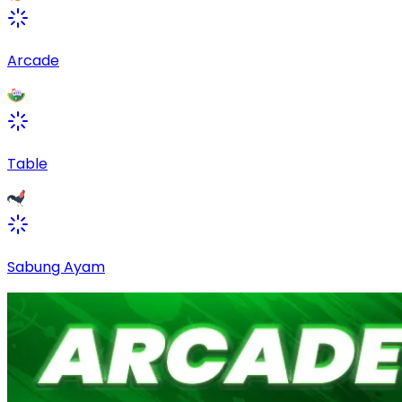
Arcade
Table
Sabung Ayam