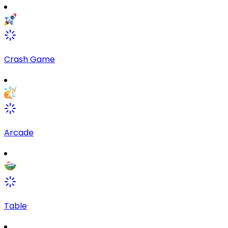
Crash Game
Arcade
Table