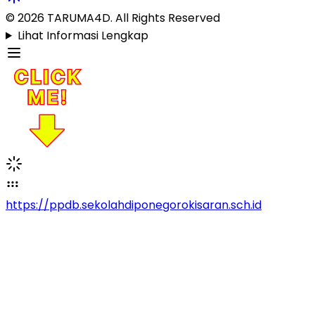
©
2026
TARUMA4D
. All Rights Reserved
Lihat Informasi Lengkap
https://ppdb.sekolahdiponegorokisaran.sch.id