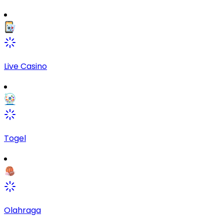
Live Casino
Togel
Olahraga