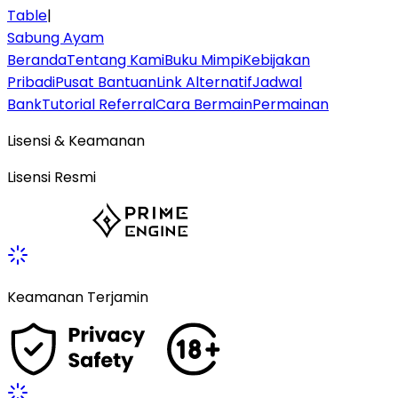
Table
|
Sabung Ayam
Beranda
Tentang Kami
Buku Mimpi
Kebijakan
Pribadi
Pusat Bantuan
Link Alternatif
Jadwal
Bank
Tutorial Referral
Cara Bermain
Permainan
Lisensi & Keamanan
Lisensi Resmi
Keamanan Terjamin